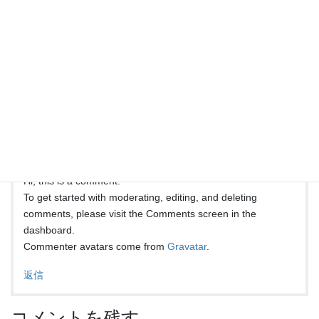
“
Hello world!
” に対して1件のコメント
があります。
A WordPress Commenter
より:
2024年6月30日 5:13 PM
Hi, this is a comment.
To get started with moderating, editing, and deleting
comments, please visit the Comments screen in the
dashboard.
Commenter avatars come from
Gravatar
.
返信
コメントを残す