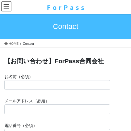
コ
ナ
ン
ビ
テ
ゲ
ン
ー
Contact
ツ
シ
へ
ョ
ス
ン
HOME
Contact
キ
に
ッ
移
プ
動
【お問い合わせ】ForPass合同会社
お名前（必須）
メールアドレス（必須）
電話番号（必須）